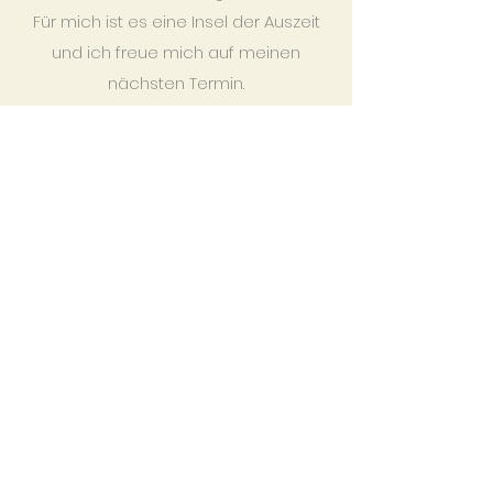
Für mich ist es eine Insel der Auszeit
und ich freue mich auf meinen
nächsten Termin.
Renate, 60 Shiatsu Klientin
Nachdem ich die TCM Kräuter
genommen habe, war mein
Blähbauch weniger. Jetzt nach 2
Wochen merke ich, dass ich viel mehr
Energie habe. Im Büro klappt das
warme, saftige Frühstück prima. Da ich
jetzt immer meinen Tee vor dem
Essen trinke, ist auch mein
Essverhalten bewusster geworden