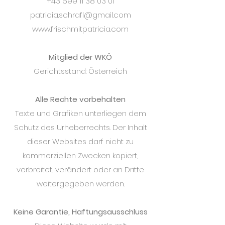
+43 699 11 38 03 01
patricia.schrafl@gmail.com
www.frischmitpatricia.com
Mitglied der WKÖ
Gerichtsstand: Österreich
Alle Rechte vorbehalten
Texte und Grafiken unterliegen dem
Schutz des Urheberrechts. Der Inhalt
dieser Websites darf nicht zu
kommerziellen Zwecken kopiert,
verbreitet, verändert oder an Dritte
weitergegeben werden.
Keine Garantie, Haftungsausschluss